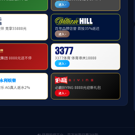
热带高效农业产教融合创新平台项目协审服务
审计处
咨询有限公司
玥、刘丽
PA视讯集团网站审计处
年
月
日
2025
6
17
领导干部经济责任审计进点会
下一条：
关于审计处采购PA视讯集团网站热