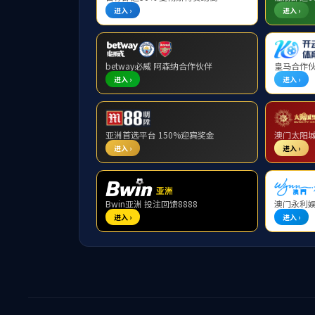
项目编号：
ZXCG022025061201
项目名称：PA视讯集团网站
采购类型：服务
申请单位：
PA视讯集团网站
成交结果
供应商名称：北京中达
信
管理
成交金额：
元
248100
项目评审人员：
陈思远、陈幸
上一条：
我校召开2025年中层